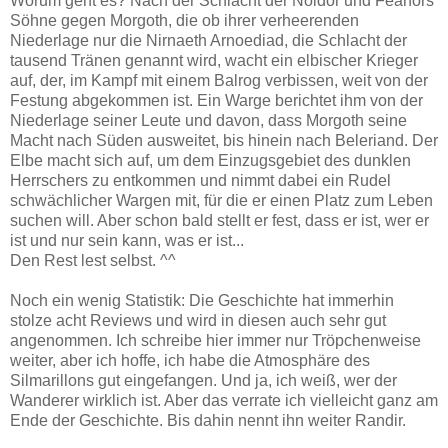
Worum geht es? Nach der Schlacht der Noldor und Feanors
Söhne gegen Morgoth, die ob ihrer verheerenden
Niederlage nur die Nirnaeth Arnoediad, die Schlacht der
tausend Tränen genannt wird, wacht ein elbischer Krieger
auf, der, im Kampf mit einem Balrog verbissen, weit von der
Festung abgekommen ist. Ein Warge berichtet ihm von der
Niederlage seiner Leute und davon, dass Morgoth seine
Macht nach Süden ausweitet, bis hinein nach Beleriand. Der
Elbe macht sich auf, um dem Einzugsgebiet des dunklen
Herrschers zu entkommen und nimmt dabei ein Rudel
schwächlicher Wargen mit, für die er einen Platz zum Leben
suchen will. Aber schon bald stellt er fest, dass er ist, wer er
ist und nur sein kann, was er ist...
Den Rest lest selbst. ^^
Noch ein wenig Statistik: Die Geschichte hat immerhin
stolze acht Reviews und wird in diesen auch sehr gut
angenommen. Ich schreibe hier immer nur Tröpchenweise
weiter, aber ich hoffe, ich habe die Atmosphäre des
Silmarillons gut eingefangen. Und ja, ich weiß, wer der
Wanderer wirklich ist. Aber das verrate ich vielleicht ganz am
Ende der Geschichte. Bis dahin nennt ihn weiter Randir.